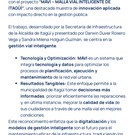
con el proyecto
“MAVI – MALLA VIAL INTELIGENTE DE
ITAGÜÍ”
, una destacada muestra de
innovación aplicada
con impacto directo en la gestión pública.
El trabajo, desarrollado por la Secretaría de Infraestructura
de la Alcaldía de Itagüí y presentado por Darwin Duver Rosero
Vega y Sandra Milena Holguín Guzmán, se centra en la
gestión vial inteligente
.
Tecnología y Optimización:
MAVI
es un sistema que
integra
tecnología y datos
para optimizar los
procesos de
planificación, ejecución y
mantenimiento
de la red vial urbana.
Resultados Tangibles:
Este enfoque permite a la
municipalidad de Itagüí tomar
decisiones más
informadas
, priorizar eficientemente las reparaciones
y, en última instancia, mejorar la
calidad de vida
de
sus ciudadanos a través de una malla vial en mejores
condiciones.
Este reconocimiento enfatiza que la
digitalización
y los
modelos de gestión inteligente
son el futuro para el
mantenimiento eficaz de la infraestructura, traduciendo los