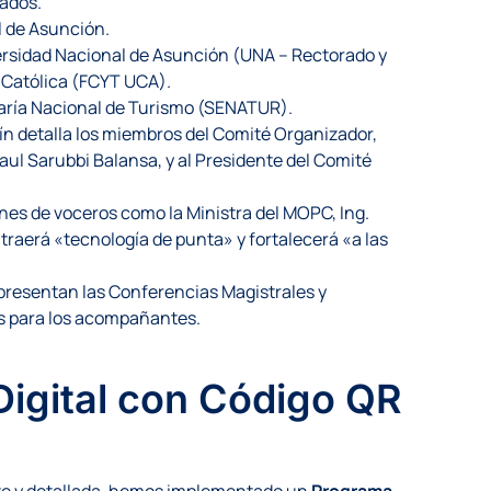
ados.
l de Asunción.
ersidad Nacional de Asunción (UNA – Rectorado y
d Católica (FCYT UCA).
aría Nacional de Turismo (SENATUR).
tín detalla los miembros del Comité Organizador,
aul Sarubbi Balansa, y al Presidente del Comité
nes de voceros como la Ministra del MOPC, Ing.
traerá «tecnología de punta» y fortalecerá «a las
presentan las Conferencias Magistrales y
es para los acompañantes.
igital con Código QR
nte y detallada, hemos implementado un
Programa