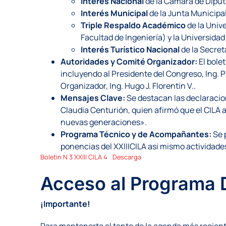
Interés Nacional
de la Cámara de Diput
Interés Municipal
de la Junta Municipa
Triple Respaldo Académico
de la Univ
Facultad de Ingeniería) y la Universida
Interés Turístico Nacional
de la Secret
Autoridades y Comité Organizador:
El bole
incluyendo al Presidente del Congreso, Ing. P
Organizador, Ing. Hugo J. Florentin V..
Mensajes Clave:
Se destacan las declaracio
Claudia Centurión, quien afirmó que el CILA a
nuevas generaciones».
Programa Técnico y de Acompañantes:
Se 
ponencias del XXIIICILA asi mismo actividad
Boletin N 3 XXIII CILA 4
Descarga
Acceso al Programa D
¡Importante!
Para mantenerte al tanto de la agenda más recie