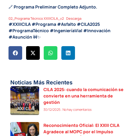
🔗
Programa Preliminar Completo Adjunto.
02_Programa Técnico XXIIICILA_v2
Descarga
#XXIIICILA #Programa #Asfalto #CILA2025
#ProgramaTécnico #IngenieríaVial #Innovación
#Asunción
🚧✨
Noticias Más Recientes
CILA 2025: cuando la comunicación se
convierte en una herramienta de
gestión
30/12/2025
No hay comentarios
Reconocimiento Oficial: El XXIII CILA
Agradece al MOPC por el Impulso