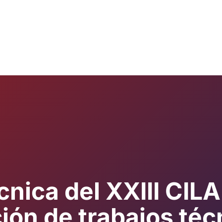
nica del XXIII CILA
ión de trabajos téc